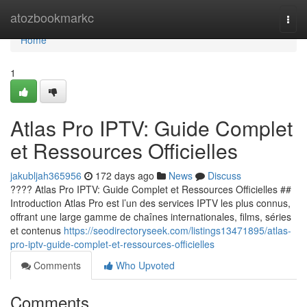
Home
atozbookmarkc
Togg
navi
Home
1
Atlas Pro IPTV: Guide Complet
et Ressources Officielles
jakubljah365956
172 days ago
News
Discuss
???? Atlas Pro IPTV: Guide Complet et Ressources Officielles ##
Introduction Atlas Pro est l’un des services IPTV les plus connus,
offrant une large gamme de chaînes internationales, films, séries
et contenus
https://seodirectoryseek.com/listings13471895/atlas-
pro-iptv-guide-complet-et-ressources-officielles
Comments
Who Upvoted
Comments