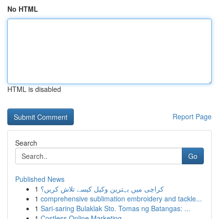
No HTML
HTML is disabled
Report Page
Search
Go
Published News
1
کراچی میں بہترین وکیل کیسے تلاش کریں؟
1
comprehensive sublimation embroidery and tackle...
1
Sari-saring Bulaklak Sto. Tomas ng Batangas: ...
1
Costless Online Marketing