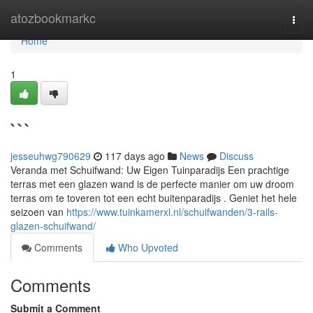
Home
atozbookmarkc
Togg
navi
Home
1
```
jesseuhwg790629
117 days ago
News
Discuss
Veranda met Schuifwand: Uw Eigen Tuinparadijs Een prachtige
terras met een glazen wand is de perfecte manier om uw droom
terras om te toveren tot een echt buitenparadijs . Geniet het hele
seizoen van
https://www.tuinkamerxl.nl/schuifwanden/3-rails-
glazen-schuifwand/
Comments
Who Upvoted
Comments
Submit a Comment