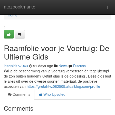
Home
atozbookmarkc
Togg
navi
Home
1
Raamfolie voor je Voertuig: De
Ultieme Gids
leaenld157943
91 days ago
News
Discuss
Wil je de bescherming van je voertuig verbeteren én tegelijkertijd
de zon buiten houden? Getint glas is de oplossing . Deze gids legt
je alles uit over de diverse soorten materiaal, de positieve
aspecten van
https://gretahtvz082505.atualblog.com/profile
Comments
Who Upvoted
Comments