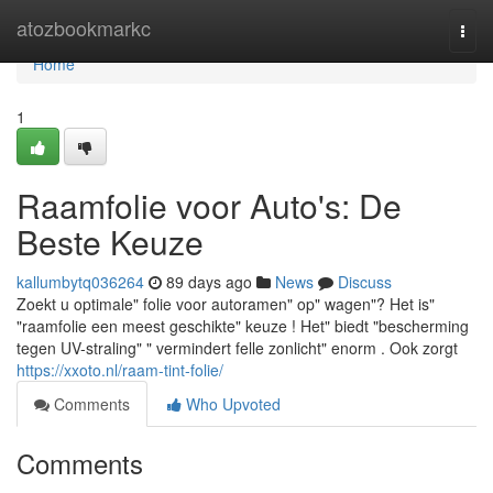
Home
atozbookmarkc
Togg
navi
Home
1
Raamfolie voor Auto's: De
Beste Keuze
kallumbytq036264
89 days ago
News
Discuss
Zoekt u optimale" folie voor autoramen" op" wagen"? Het is"
"raamfolie een meest geschikte" keuze ! Het" biedt "bescherming
tegen UV-straling" " vermindert felle zonlicht" enorm . Ook zorgt
https://xxoto.nl/raam-tint-folie/
Comments
Who Upvoted
Comments