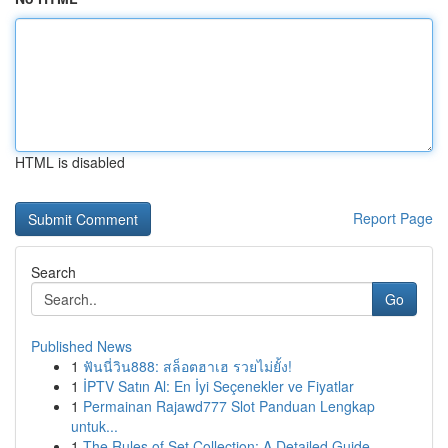
HTML is disabled
Report Page
Search
Go
Published News
1
ฟันนี่วิน888: สล็อตฮาเฮ รวยไม่ยั้ง!
1
İPTV Satın Al: En İyi Seçenekler ve Fiyatlar
1
Permainan Rajawd777 Slot Panduan Lengkap
untuk...
1
The Rules of Set Collection: A Detailed Guide