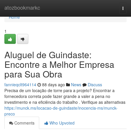
Home
atozbookmarkc
Togg
navi
Home
1
Aluguel de Guindaste:
Encontre a Melhor Empresa
para Sua Obra
fannieqclt964114
88 days ago
News
Discuss
Precisa de um locação de torre para a projeto? Encontrar a
fornecedora correta pode fazer grande a valer a pena no
investimento e na eficiência do trabalho . Verifique as alternativas
https://munck.ms/locacao-de-guindaste/inocencia-ms/munck-
preco
Comments
Who Upvoted