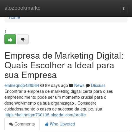
Home
atozbookmarkc
Togg
navi
Home
1
Empresa de Marketing Digital:
Quais Escolher a Ideal para
sua Empresa
elaineqnqo428564
89 days ago
News
Discuss
Encontrar a empresa de marketing digital certa para o seu
empreendimento pode ser um momento crucial para o
desenvolvimento da sua organização . Considere
cuidadosamente o cases de sucesso da equipe, sua
https://keithnfgm766135.blogdal.com/profile
Comments
Who Upvoted