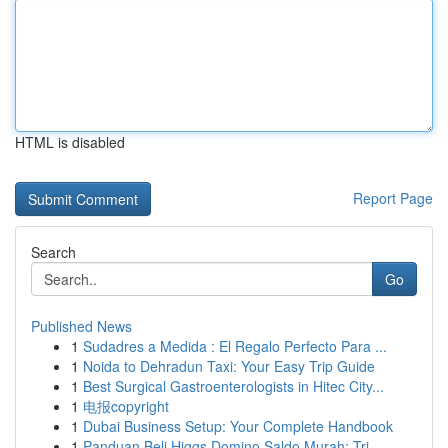
HTML is disabled
Report Page
Search
Go
Published News
1
Sudadres a Medida : El Regalo Perfecto Para ...
1
Noida to Dehradun Taxi: Your Easy Trip Guide
1
Best Surgical Gastroenterologists in Hitec City...
1
电报copyright
1
Dubai Business Setup: Your Complete Handbook
1
Panduan Beli Higgs Domino Saldo Murah: Tri...