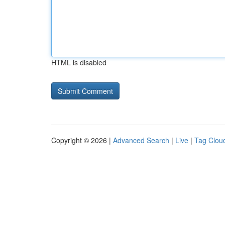
HTML is disabled
Copyright © 2026 |
Advanced Search
|
Live
|
Tag Clou