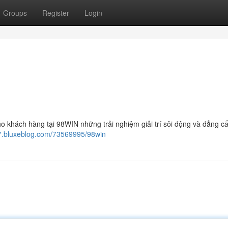
Groups
Register
Login
o khách hàng tại 98WIN những trải nghiệm giải trí sôi động và đẳng cấ
07.bluxeblog.com/73569995/98win