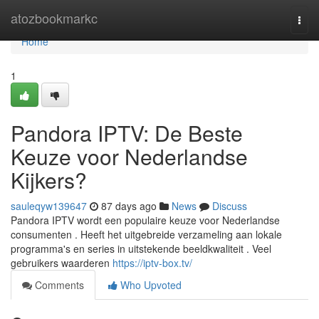
Home
atozbookmarkc
Togg
navi
Home
1
Pandora IPTV: De Beste
Keuze voor Nederlandse
Kijkers?
sauleqyw139647
87 days ago
News
Discuss
Pandora IPTV wordt een populaire keuze voor Nederlandse
consumenten . Heeft het uitgebreide verzameling aan lokale
programma's en series in uitstekende beeldkwaliteit . Veel
gebruikers waarderen
https://iptv-box.tv/
Comments
Who Upvoted