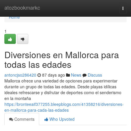
Home
atozbookmarkc
Togg
navi
Home
1
Diversiones en Mallorca para
todas las edades
antoncjso286420
87 days ago
News
Discuss
Mallorca ofrece una variedad de opciones para experimentar
durante un grupo de todas las edades. Desde playas idílicas
ideales refrescarse y disfrutar de deportes como el senderismo
en la montaña
https://bronteeaif377255.bleepblogs.com/41358216/diversiones-
en-mallorca-para-cada-las-edades
Comments
Who Upvoted