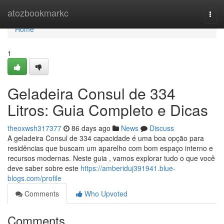
Home
atozbookmarkc
Togg
navi
Home
1
Geladeira Consul de 334
Litros: Guia Completo e Dicas
theoxwsh317377
86 days ago
News
Discuss
A geladeira Consul de 334 capacidade é uma boa opção para
residências que buscam um aparelho com bom espaço interno e
recursos modernas. Neste guia , vamos explorar tudo o que você
deve saber sobre este
https://amberiduj391941.blue-
blogs.com/profile
Comments
Who Upvoted
Comments