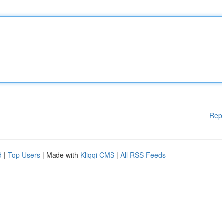
Rep
d
|
Top Users
| Made with
Kliqqi CMS
|
All RSS Feeds