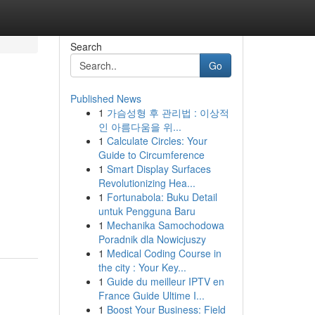
Search
Go
Published News
1
가슴성형 후 관리법 : 이상적
인 아름다움을 위...
1
Calculate Circles: Your
Guide to Circumference
1
Smart Display Surfaces
Revolutionizing Hea...
1
Fortunabola: Buku Detail
untuk Pengguna Baru
1
Mechanika Samochodowa
Poradnik dla Nowicjuszy
1
Medical Coding Course in
the city : Your Key...
1
Guide du meilleur IPTV en
France Guide Ultime I...
1
Boost Your Business: Field