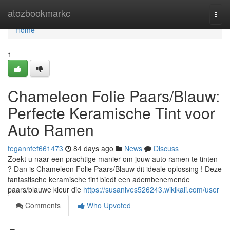
Home
atozbookmarkc
Togg
navi
Home
1
Chameleon Folie Paars/Blauw:
Perfecte Keramische Tint voor
Auto Ramen
tegannfef661473
84 days ago
News
Discuss
Zoekt u naar een prachtige manier om jouw auto ramen te tinten
? Dan is Chameleon Folie Paars/Blauw dit ideale oplossing ! Deze
fantastische keramische tint biedt een adembenemende
paars/blauwe kleur die
https://susanives526243.wikikali.com/user
Comments
Who Upvoted