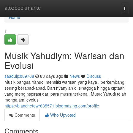
Home
atozbookmarkc
Togg
navi
Home
1
Musik Yahudiym: Warisan dan
Evolusi
saaduljc089768
83 days ago
News
Discuss
Musik bangsa Yahudi memiliki warisan yang kaya , berkembang
seiring berabad-abad. Dari nyanyian di sinagoga hingga ciptaan
yang menginspirasi dari para musisi terkenal, Musik Yahudi telah
mengalami evolusi
https://blanchetewr835571.blogmazing.com/profile
Comments
Who Upvoted
Comments