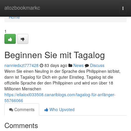
Home
atozbookmarkc
Togg
navi
Home
1
Beginnen Sie mit Tagalog
nanniedxzt777428
83 days ago
News
Discuss
Wenn Sie einen Neuling in der Sprache des Philippinen ist/bist,
dann ist Tagalog für Dich ein guter Einstieg. Tagalog ist die
offizielle Sprache der den Philippinen und wird von über 18
Millionen Menschen
https://ellaloxl033508.canariblogs.com/tagalog-für-anfänger-
55766066
Comments
Who Upvoted
Comments