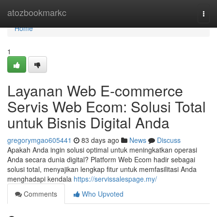
Home
atozbookmarkc
Togg
navi
Home
1
Layanan Web E-commerce
Servis Web Ecom: Solusi Total
untuk Bisnis Digital Anda
gregorymgao605441
83 days ago
News
Discuss
Apakah Anda ingin solusi optimal untuk meningkatkan operasi
Anda secara dunia digital? Platform Web Ecom hadir sebagai
solusi total, menyajikan lengkap fitur untuk memfasilitasi Anda
menghadapi kendala
https://servissalespage.my/
Comments
Who Upvoted