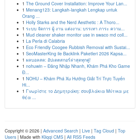
1
The Ground Cover Installation: Improve Your Lan...
1
Menang123: Langkah-langkah Lengkap untuk
Orang ...
1
Holly Starks and the Nerd Aesthetic : A Thoro...
1
ระบบ จัดการ ผู้ งาน แต่งงาน: บรรเทา ภาระ ความ...
1
Mud cleaner shaker monitor use in swaco md coll...
1
La Perla di Calabria
1
Eco Friendly Coogee Rubbish Removal with Sustai...
1
SeoMasterKing ile Backlink Paketleri 2026 Kapsa...
1
ผลบอลสด: อัปเดตสกอร์ล่าสุดทุกคู่!
1
nohuwin – Đăng Nhập Nhanh, Khám Phá Kho Game
Đ...
1
NOHU – Khám Phá Xu Hướng Giải Trí Trực Tuyến
Hi...
1
Γνωρίστε το Δημητράκη: σουβλάκια Μύτικα με
θέα ...
Copyright © 2026 |
Advanced Search
|
Live
|
Tag Cloud
|
Top
Users
| Made with
Kliqqi CMS
|
All RSS Feeds