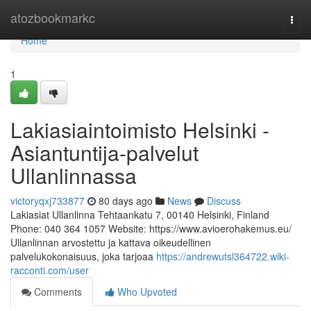
Home
atozbookmarkc
Togg
navi
Home
1
Lakiasiaintoimisto Helsinki -
Asiantuntija-palvelut
Ullanlinnassa
victoryqxj733877
80 days ago
News
Discuss
Lakiasiat Ullanlinna Tehtaankatu 7, 00140 Helsinki, Finland
Phone: 040 364 1057 Website: https://www.avioerohakemus.eu/
Ullanlinnan arvostettu ja kattava oikeudellinen
palvelukokonaisuus, joka tarjoaa
https://andrewutsl364722.wiki-
racconti.com/user
Comments
Who Upvoted