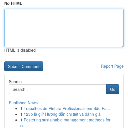
No HTML
HTML is disabled
Report Page
Search
Go
Published News
1
Trabalhos de Pintura Profissionais em São Pa...
1
123b là gì? Hướng dẫn chi tiết và đánh giá
1
Fostering sustainable management methods for
co...