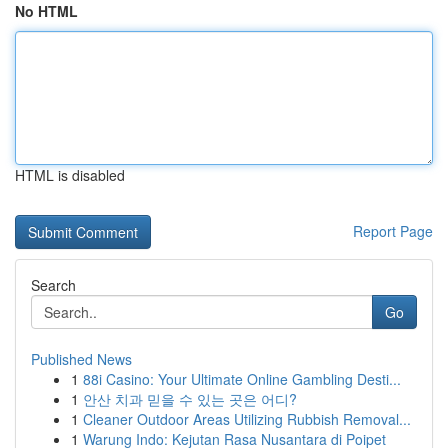
No HTML
HTML is disabled
Report Page
Search
Go
Published News
1
88i Casino: Your Ultimate Online Gambling Desti...
1
안산 치과 믿을 수 있는 곳은 어디?
1
Cleaner Outdoor Areas Utilizing Rubbish Removal...
1
Warung Indo: Kejutan Rasa Nusantara di Poipet