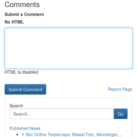
Comments
Submit a Comment
No HTML
HTML is disabled
Report Page
Search
Go
Published News
1
Slot Online Terpercaya: MawarToto, Alexistogel,...