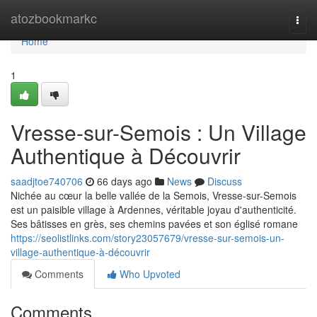
Home
atozbookmarkc
Togg
navi
Home
1
Vresse-sur-Semois : Un Village
Authentique à Découvrir
saadjtoe740706
66 days ago
News
Discuss
Nichée au cœur la belle vallée de la Semois, Vresse-sur-Semois
est un paisible village à Ardennes, véritable joyau d'authenticité.
Ses bâtisses en grès, ses chemins pavées et son églisé romane
https://seolistlinks.com/story23057679/vresse-sur-semois-un-
village-authentique-à-découvrir
Comments
Who Upvoted
Comments