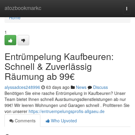
Home
atozbookmarkc
Togg
navi
Home
1
Entrümpelung Kaufbeuren:
Schnell & Zuverlässig
Räumung ab 99€
alyssadces248996
63 days ago
News
Discuss
Benötigen Sie eine rasche Entrümpelung in Kaufbeuren? Unser
Team bietet Ihnen schnell Ausräumungsdienstleistungen ab nur
99€! Wir leeren Wohnungen und Garagen schnell . Profitieren Sie
von unserer
https://entruempelungsprofis-allgaeu.de
Comments
Who Upvoted