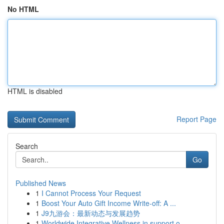
No HTML
HTML is disabled
Report Page
Search
Go
Published News
1
I Cannot Process Your Request
1
Boost Your Auto Gift Income Write-off: A ...
1
J9九游会：最新动态与发展趋势
1
Worldwide Integrative Wellness in support o...