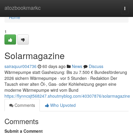
Home
atozbookmarkc
Togg
navi
Home
1
Solarmagazine
sairaquur004736
60 days ago
News
Discuss
Wärmepumpe statt Gasheizung: Bis zu 7.500 € Bundesförderung
2026 sichern Wärmepumpe · vor 5 Stunden · Redaktion Der
Tausch einer alten Öl-, Gas- oder Kohleheizung gegen eine
moderne Wärmepumpe wird vom Bund
https://flynncsjt568247.shoutmyblog.com/40307876/solarmagazine
Comments
Who Upvoted
Comments
Submit a Comment