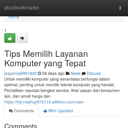
Home
atozbookmarkc
Togg
navi
Home
1
Tips Memilih Layanan
Komputer yang Tepat
jaspernpkl991809
58 days ago
News
Discuss
Untuk memiliki komputer yang senantiasa berfungsi dalam
optimal, penting untuk memilih teknisi komputer yang handal.
Perhatikan reputasi bengkel service, lihat ulasan dari konsumen
lain, dan amati harga dan
https://hannaahup972116.wikitron.com/user
Comments
Who Upvoted
Comments