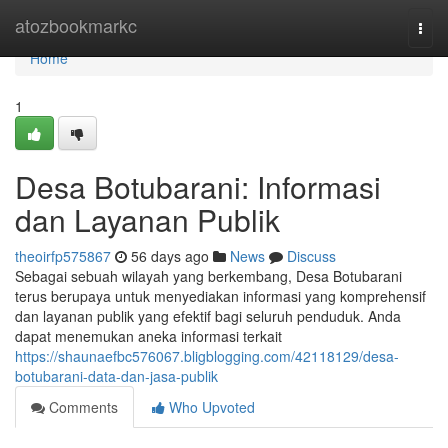
Home
atozbookmarkc
Togg
navi
Home
1
Desa Botubarani: Informasi
dan Layanan Publik
theoirfp575867
56 days ago
News
Discuss
Sebagai sebuah wilayah yang berkembang, Desa Botubarani
terus berupaya untuk menyediakan informasi yang komprehensif
dan layanan publik yang efektif bagi seluruh penduduk. Anda
dapat menemukan aneka informasi terkait
https://shaunaefbc576067.bligblogging.com/42118129/desa-
botubarani-data-dan-jasa-publik
Comments
Who Upvoted