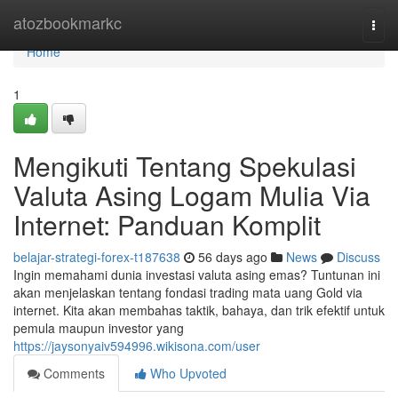
Home
atozbookmarkc
Togg
navi
Home
1
Mengikuti Tentang Spekulasi
Valuta Asing Logam Mulia Via
Internet: Panduan Komplit
belajar-strategi-forex-t187638
56 days ago
News
Discuss
Ingin memahami dunia investasi valuta asing emas? Tuntunan ini
akan menjelaskan tentang fondasi trading mata uang Gold via
internet. Kita akan membahas taktik, bahaya, dan trik efektif untuk
pemula maupun investor yang
https://jaysonyaiv594996.wikisona.com/user
Comments
Who Upvoted