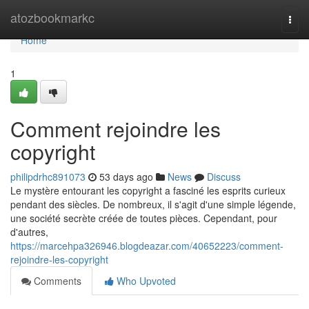
Home
atozbookmarkc
Togg
navi
Home
1
Comment rejoindre les
copyright
philipdrhc891073
53 days ago
News
Discuss
Le mystère entourant les copyright a fasciné les esprits curieux
pendant des siècles. De nombreux, il s'agit d'une simple légende,
une société secrète créée de toutes pièces. Cependant, pour
d'autres,
https://marcehpa326946.blogdeazar.com/40652223/comment-
rejoindre-les-copyright
Comments
Who Upvoted