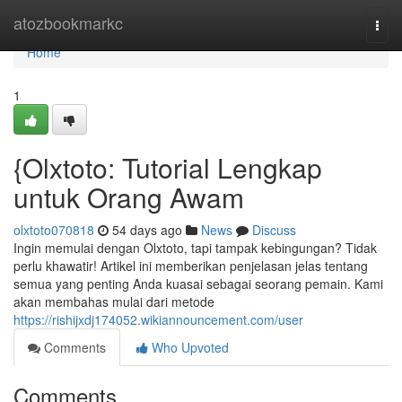
Home
atozbookmarkc
Togg
navi
Home
1
{Olxtoto: Tutorial Lengkap
untuk Orang Awam
olxtoto070818
54 days ago
News
Discuss
Ingin memulai dengan Olxtoto, tapi tampak kebingungan? Tidak
perlu khawatir! Artikel ini memberikan penjelasan jelas tentang
semua yang penting Anda kuasai sebagai seorang pemain. Kami
akan membahas mulai dari metode
https://rishijxdj174052.wikiannouncement.com/user
Comments
Who Upvoted
Comments