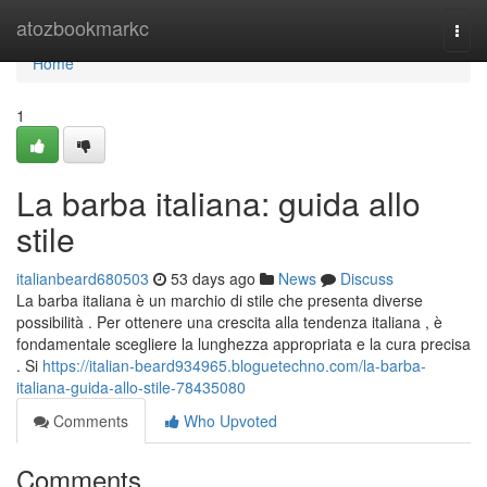
Home
atozbookmarkc
Togg
navi
Home
1
La barba italiana: guida allo
stile
italianbeard680503
53 days ago
News
Discuss
La barba italiana è un marchio di stile che presenta diverse
possibilità . Per ottenere una crescita alla tendenza italiana , è
fondamentale scegliere la lunghezza appropriata e la cura precisa
. Si
https://italian-beard934965.bloguetechno.com/la-barba-
italiana-guida-allo-stile-78435080
Comments
Who Upvoted
Comments