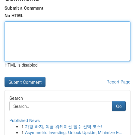
Submit a Comment
No HTML
HTML is disabled
Report Page
Search
Go
Published News
1
가평 빠지, 여름 워케이션 필수 선택 코스!
1
Asymmetric Investing: Unlock Upside, Minimize E...