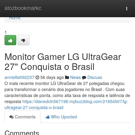
Home
atozbookmarkc
Togg
navi
Home
1
Monitor Gamer LG UltraGear
27" Conquista o Brasil
anniellsi092237
56 days ago
News
Discuss
O mais recente monitor LG UltraGear de 27 polegadas chegou
para transformar o cenário dos jogadores no Brasil . Com suas
características de ponta, como alta taxa de resposta e latência de
resposta
https://dianedcln567198.mybuzzblog.com/21854507/lg-
ultragear-27-conquista-o-brasil
Comments
Who Upvoted
Comments