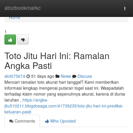
Home
atozbookmarkc
Togg
navi
Home
1
Toto Jitu Hari Ini: Ramalan
Angka Pasti
slot075674
51 days ago
News
Discuss
Mencari ramalan toto akurat hari tanggal? Kami memberikan
informasi lengkap mengenai putaran togel saat ini. Waspadalah
terhadap klaim nomor yang sepenuhnya akurat, karena di dunia
taruhan ,
https://angka-
jitu510211.blogdosaga.com/41739235/toto-jitu-hari-ini-prediksi-
keluaran-pasti
Comments
Who Upvoted