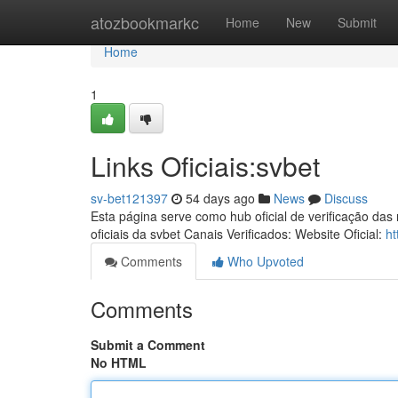
Home
atozbookmarkc
Home
New
Submit
Home
1
Links Oficiais:svbet
sv-bet121397
54 days ago
News
Discuss
Esta página serve como hub oficial de verificação das
oficiais da svbet Canais Verificados: Website Oficial:
ht
Comments
Who Upvoted
Comments
Submit a Comment
No HTML