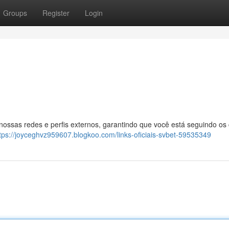
Groups
Register
Login
 nossas redes e perfis externos, garantindo que você está seguindo os
tps://joyceghvz959607.blogkoo.com/links-oficiais-svbet-59535349