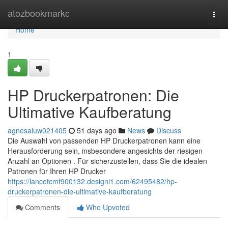
Home
atozbookmarkc
Togg
navi
Home
1
HP Druckerpatronen: Die
Ultimative Kaufberatung
agnesaluw021405
51 days ago
News
Discuss
Die Auswahl von passenden HP Druckerpatronen kann eine
Herausforderung sein, insbesondere angesichts der riesigen
Anzahl an Optionen . Für sicherzustellen, dass Sie die idealen
Patronen für Ihren HP Drucker
https://lancetcmf900132.designi1.com/62495482/hp-
druckerpatronen-die-ultimative-kaufberatung
Comments
Who Upvoted