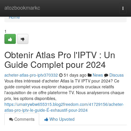
Home
atozbookmarkc
Togg
navi
Home
1
Obtenir Atlas Pro l'IPTV : Un
Guide Complet pour 2024
acheter-atlas-pro-iptv370332
51 days ago
News
Discuss
Vous êtes intéressé d'acheter Atlas la TV IPTV pour 2024? Ce
guide complet vous explorer chaque points cruciaux relatifs
l'acquisition de ce offre plateforme TV. Nous analyserons chaque
prix, les options disponibles,
https://umairywbw655315.blog2freedom.com/41729156/acheter-
atlas-pro-iptv-le-guide-É-exhaustif-pour-2024
Comments
Who Upvoted