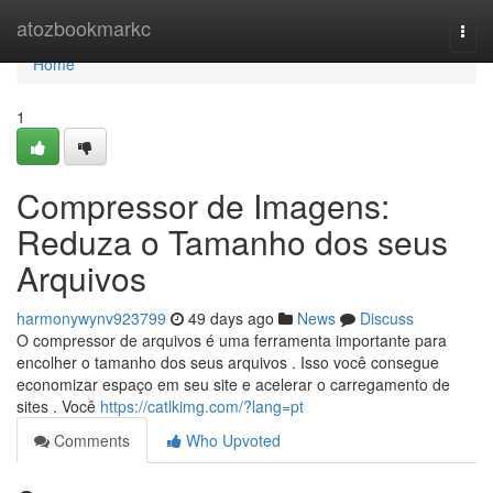
Home
atozbookmarkc
Togg
navi
Home
1
Compressor de Imagens:
Reduza o Tamanho dos seus
Arquivos
harmonywynv923799
49 days ago
News
Discuss
O compressor de arquivos é uma ferramenta importante para
encolher o tamanho dos seus arquivos . Isso você consegue
economizar espaço em seu site e acelerar o carregamento de
sites . Você
https://catlkimg.com/?lang=pt
Comments
Who Upvoted