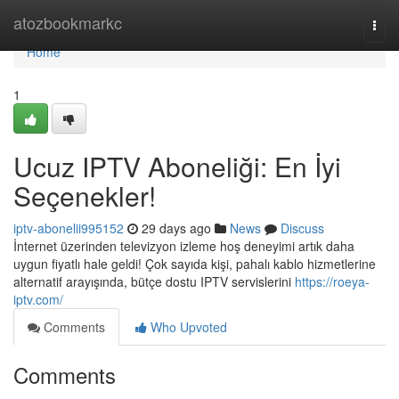
Home
atozbookmarkc
Togg
navi
Home
1
Ucuz IPTV Aboneliği: En İyi
Seçenekler!
iptv-abonelii995152
29 days ago
News
Discuss
İnternet üzerinden televizyon izleme hoş deneyimi artık daha
uygun fiyatlı hale geldi! Çok sayıda kişi, pahalı kablo hizmetlerine
alternatif arayışında, bütçe dostu IPTV servislerini
https://roeya-
iptv.com/
Comments
Who Upvoted
Comments