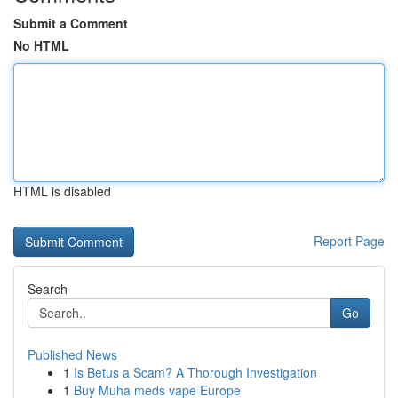
Submit a Comment
No HTML
HTML is disabled
Report Page
Search
Go
Published News
1
Is Betus a Scam? A Thorough Investigation
1
Buy Muha meds vape Europe