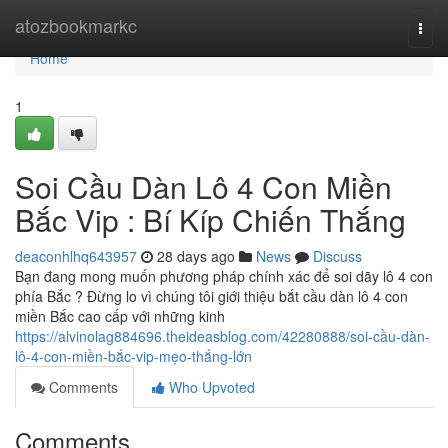
Home
atozbookmarkc
Togg
navi
Home
1
Soi Cầu Dàn Lô 4 Con Miền
Bắc Vip : Bí Kíp Chiến Thắng
deaconhlhq643957
28 days ago
News
Discuss
Bạn đang mong muốn phương pháp chính xác để soi dãy lô 4 con
phía Bắc ? Đừng lo vì chúng tôi giới thiệu bắt cầu dàn lô 4 con
miền Bắc cao cấp với những kinh
https://alvinolag884696.theideasblog.com/42280888/soi-cầu-dàn-
lô-4-con-miền-bắc-vip-mẹo-thắng-lớn
Comments
Who Upvoted
Comments