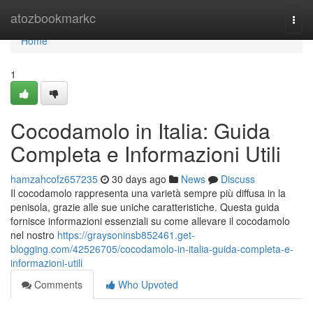
Home
atozbookmarkc
Togg
navi
Home
1
Cocodamolo in Italia: Guida
Completa e Informazioni Utili
hamzahcofz657235
30 days ago
News
Discuss
Il cocodamolo rappresenta una varietà sempre più diffusa in la
penisola, grazie alle sue uniche caratteristiche. Questa guida
fornisce informazioni essenziali su come allevare il cocodamolo
nel nostro
https://graysoninsb852461.get-
blogging.com/42526705/cocodamolo-in-italia-guida-completa-e-
informazioni-utili
Comments
Who Upvoted