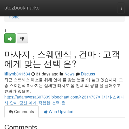
Home
atozbookmarkc
Togg
navi
Home
1
마사지 , 스웨덴식 , 건마 : 고객
에게 맞는 선택 은?
lillitynb341534
31 days ago
News
Discuss
최근 스트레스 해소를 위해 안마 를 찾는 분들 이 늘고 있습니다. 그
중 스웨덴식 마사지는 섬세한 터치로 몸 전체 의 뭉침 을 풀어주고
효과가 있으며,
https://adamwqsa607609.blogchaat.com/42314737/마사지-스웨디
시-안마-당신-에게-적합한-선택-은
Comments
Who Upvoted
Comments